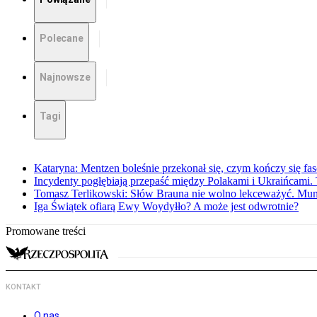
Polecane
Najnowsze
Tagi
Kataryna: Mentzen boleśnie przekonał się, czym kończy się fa
Incydenty pogłębiają przepaść między Polakami i Ukraińcami. 
Tomasz Terlikowski: Słów Brauna nie wolno lekceważyć. Mu
Iga Świątek ofiarą Ewy Woydyłło? A może jest odwrotnie?
Promowane treści
KONTAKT
O nas