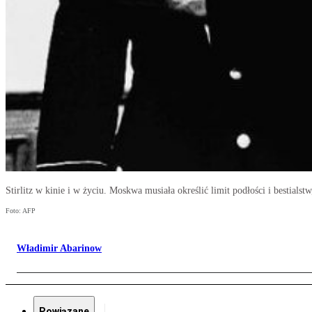
Stirlitz w kinie i w życiu. Moskwa musiała określić limit podłości i bestia
Foto: AFP
Władimir Abarinow
Powiązane