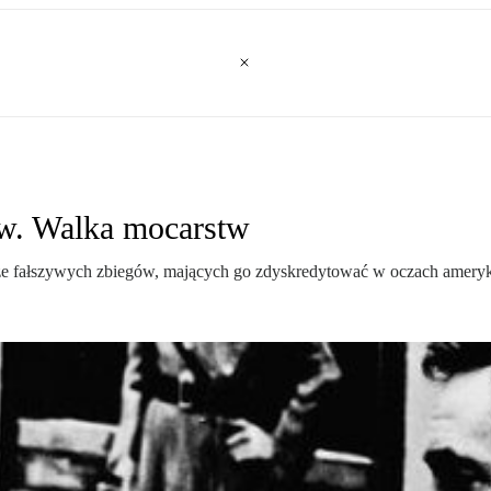
w. Walka mocarstw
sze fałszywych zbiegów, mających go zdyskredytować w oczach amer