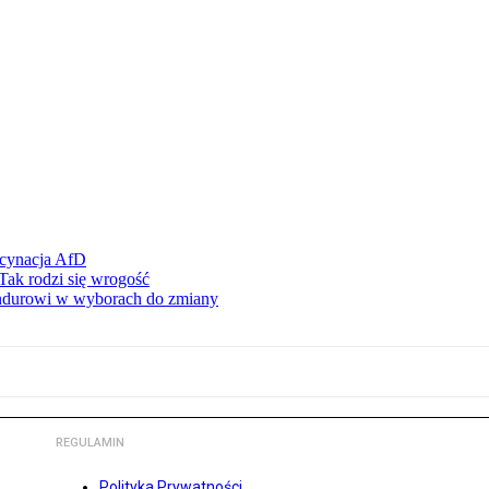
scynacja AfD
Tak rodzi się wrogość
ndurowi w wyborach do zmiany
REGULAMIN
Polityka Prywatności