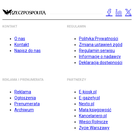
KONTAKT
REGULAMIN
O nas
Polityka Prywatności
Kontakt
Zmiana ustawień zgód
Napisz do nas
Regulamin serwisu
Informacje o nadawcy
Deklaracja dostępności
REKLAMA I PRENUMERATA
PARTNERZY
Reklama
E-kiosk.pl
Ogłoszenia
E-gazety.pl
Prenumerata
Nexto.pl
Archiwum
Mała księgowość
Kancelarierp.pl
Wieści Rolnicze
Życie Warszawy