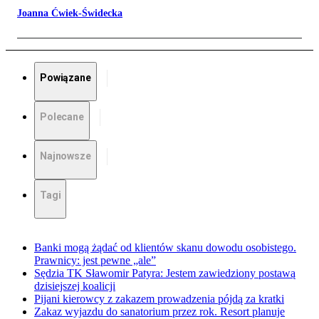
Joanna Ćwiek-Świdecka
Powiązane
Polecane
Najnowsze
Tagi
Banki mogą żądać od klientów skanu dowodu osobistego.
Prawnicy: jest pewne „ale”
Sędzia TK Sławomir Patyra: Jestem zawiedziony postawą
dzisiejszej koalicji
Pijani kierowcy z zakazem prowadzenia pójdą za kratki
Zakaz wyjazdu do sanatorium przez rok. Resort planuje