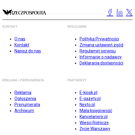
KONTAKT
REGULAMIN
O nas
Polityka Prywatności
Kontakt
Zmiana ustawień zgód
Napisz do nas
Regulamin serwisu
Informacje o nadawcy
Deklaracja dostępności
REKLAMA I PRENUMERATA
PARTNERZY
Reklama
E-kiosk.pl
Ogłoszenia
E-gazety.pl
Prenumerata
Nexto.pl
Archiwum
Mała księgowość
Kancelarierp.pl
Wieści Rolnicze
Życie Warszawy