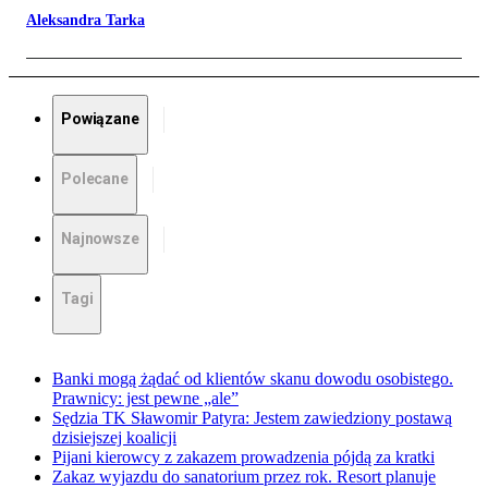
Aleksandra Tarka
Powiązane
Polecane
Najnowsze
Tagi
Banki mogą żądać od klientów skanu dowodu osobistego.
Prawnicy: jest pewne „ale”
Sędzia TK Sławomir Patyra: Jestem zawiedziony postawą
dzisiejszej koalicji
Pijani kierowcy z zakazem prowadzenia pójdą za kratki
Zakaz wyjazdu do sanatorium przez rok. Resort planuje