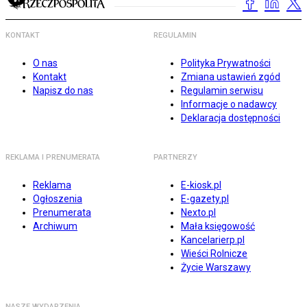
KONTAKT
REGULAMIN
O nas
Polityka Prywatności
Kontakt
Zmiana ustawień zgód
Napisz do nas
Regulamin serwisu
Informacje o nadawcy
Deklaracja dostępności
REKLAMA I PRENUMERATA
PARTNERZY
Reklama
E-kiosk.pl
Ogłoszenia
E-gazety.pl
Prenumerata
Nexto.pl
Archiwum
Mała księgowość
Kancelarierp.pl
Wieści Rolnicze
Życie Warszawy
NASZE WYDARZENIA