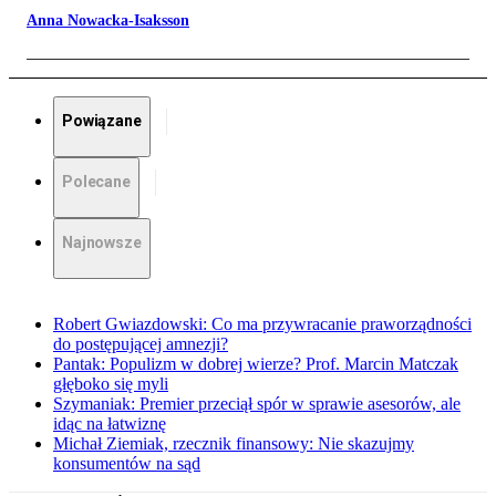
Anna Nowacka-Isaksson
Powiązane
Polecane
Najnowsze
Robert Gwiazdowski: Co ma przywracanie praworządności
do postępującej amnezji?
Pantak: Populizm w dobrej wierze? Prof. Marcin Matczak
głęboko się myli
Szymaniak: Premier przeciął spór w sprawie asesorów, ale
idąc na łatwiznę
Michał Ziemiak, rzecznik finansowy: Nie skazujmy
konsumentów na sąd