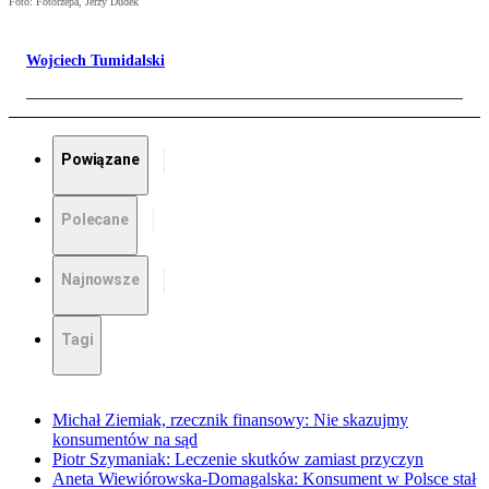
Foto: Fotorzepa, Jerzy Dudek
Wojciech Tumidalski
Powiązane
Polecane
Najnowsze
Tagi
Michał Ziemiak, rzecznik finansowy: Nie skazujmy
konsumentów na sąd
Piotr Szymaniak: Leczenie skutków zamiast przyczyn
Aneta Wiewiórowska-Domagalska: Konsument w Polsce stał