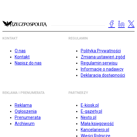
KONTAKT
REGULAMIN
O nas
Polityka Prywatności
Kontakt
Zmiana ustawień zgód
Napisz do nas
Regulamin serwisu
Informacje o nadawcy
Deklaracja dostępności
REKLAMA I PRENUMERATA
PARTNERZY
Reklama
E-kiosk.pl
Ogłoszenia
E-gazety.pl
Prenumerata
Nexto.pl
Archiwum
Mała księgowość
Kancelarierp.pl
Wieści Rolnicze