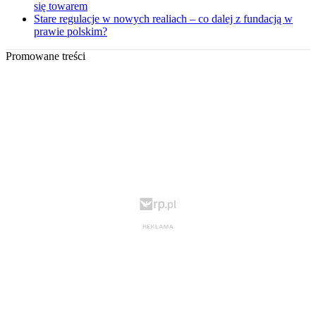
się towarem
Stare regulacje w nowych realiach – co dalej z fundacją w
prawie polskim?
Promowane treści