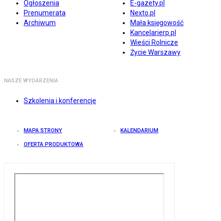
Ogłoszenia
E-gazety.pl
Prenumerata
Nexto.pl
Archiwum
Mała księgowość
Kancelarierp.pl
Wieści Rolnicze
Życie Warszawy
NASZE WYDARZENIA
Szkolenia i konferencje
MAPA STRONY
KALENDARIUM
OFERTA PRODUKTOWA