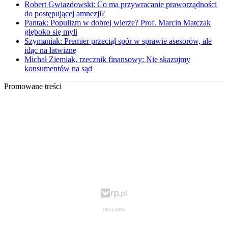
Robert Gwiazdowski: Co ma przywracanie praworządności
do postępującej amnezji?
Pantak: Populizm w dobrej wierze? Prof. Marcin Matczak
głęboko się myli
Szymaniak: Premier przeciął spór w sprawie asesorów, ale
idąc na łatwiznę
Michał Ziemiak, rzecznik finansowy: Nie skazujmy
konsumentów na sąd
Promowane treści