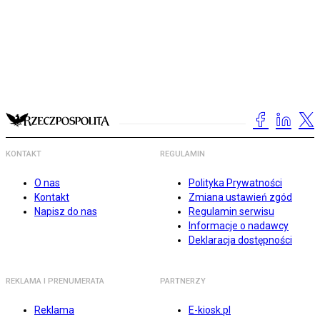
KONTAKT
REGULAMIN
O nas
Polityka Prywatności
Kontakt
Zmiana ustawień zgód
Napisz do nas
Regulamin serwisu
Informacje o nadawcy
Deklaracja dostępności
REKLAMA I PRENUMERATA
PARTNERZY
Reklama
E-kiosk.pl