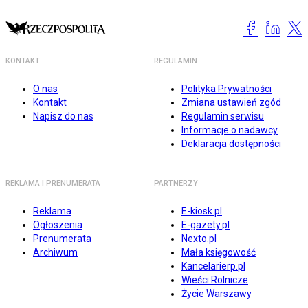
KONTAKT
REGULAMIN
O nas
Polityka Prywatności
Kontakt
Zmiana ustawień zgód
Napisz do nas
Regulamin serwisu
Informacje o nadawcy
Deklaracja dostępności
REKLAMA I PRENUMERATA
PARTNERZY
Reklama
E-kiosk.pl
Ogłoszenia
E-gazety.pl
Prenumerata
Nexto.pl
Archiwum
Mała księgowość
Kancelarierp.pl
Wieści Rolnicze
Życie Warszawy