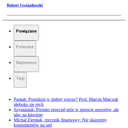
Robert Gwiazdowski
Powiązane
Polecane
Najnowsze
Tagi
Pantak: Populizm w dobrej wierze? Prof. Marcin Matczak
głęboko się myli
Szymaniak: Premier przeciął spór w sprawie asesorów, ale
idąc na łatwiznę
Michał Ziemiak, rzecznik finansowy: Nie skazujmy
konsumentów na sąd