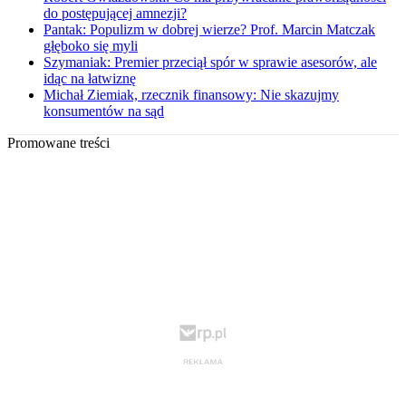
do postępującej amnezji?
Pantak: Populizm w dobrej wierze? Prof. Marcin Matczak
głęboko się myli
Szymaniak: Premier przeciął spór w sprawie asesorów, ale
idąc na łatwiznę
Michał Ziemiak, rzecznik finansowy: Nie skazujmy
konsumentów na sąd
Promowane treści