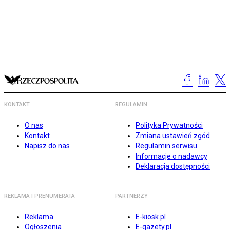
KONTAKT
REGULAMIN
O nas
Polityka Prywatności
Kontakt
Zmiana ustawień zgód
Napisz do nas
Regulamin serwisu
Informacje o nadawcy
Deklaracja dostępności
REKLAMA I PRENUMERATA
PARTNERZY
Reklama
E-kiosk.pl
Ogłoszenia
E-gazety.pl