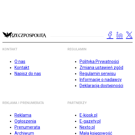
KONTAKT
REGULAMIN
O nas
Polityka Prywatności
Kontakt
Zmiana ustawień zgód
Napisz do nas
Regulamin serwisu
Informacje o nadawcy
Deklaracja dostępności
REKLAMA I PRENUMERATA
PARTNERZY
Reklama
E-kiosk.pl
Ogłoszenia
E-gazety.pl
Prenumerata
Nexto.pl
Archiwum
Mała księgowość