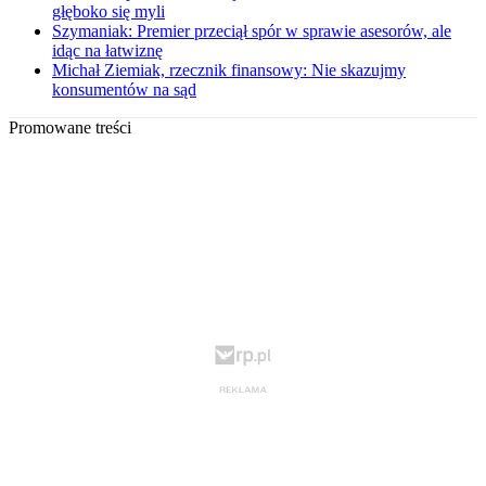
głęboko się myli
Szymaniak: Premier przeciął spór w sprawie asesorów, ale
idąc na łatwiznę
Michał Ziemiak, rzecznik finansowy: Nie skazujmy
konsumentów na sąd
Promowane treści