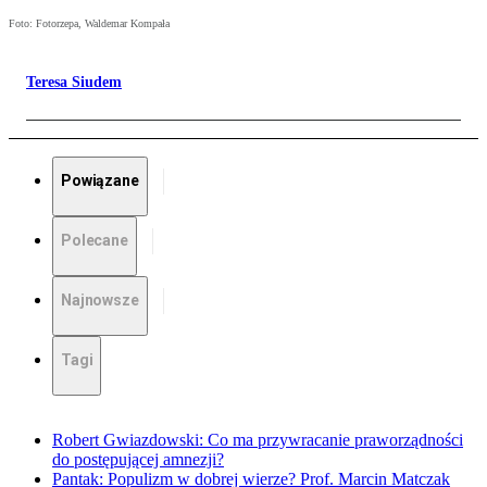
Foto: Fotorzepa, Waldemar Kompała
Teresa Siudem
Powiązane
Polecane
Najnowsze
Tagi
Robert Gwiazdowski: Co ma przywracanie praworządności
do postępującej amnezji?
Pantak: Populizm w dobrej wierze? Prof. Marcin Matczak