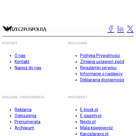
KONTAKT
REGULAMIN
O nas
Polityka Prywatności
Kontakt
Zmiana ustawień zgód
Napisz do nas
Regulamin serwisu
Informacje o nadawcy
Deklaracja dostępności
REKLAMA I PRENUMERATA
PARTNERZY
Reklama
E-kiosk.pl
Ogłoszenia
E-gazety.pl
Prenumerata
Nexto.pl
Archiwum
Mała księgowość
Kancelarierp.pl