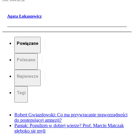
Foto: www.sxc.hu
Agata Łukaszewicz
Powiązane
Polecane
Najnowsze
Tagi
Robert Gwiazdowski: Co ma przywracanie praworządności
do postępującej amnezji?
Pantak: Populizm w dobrej wierze? Prof. Marcin Matczak
głęboko się myli