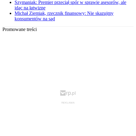
Szymaniak: Premier przeciął spór w sprawie asesorów, ale
idąc na łatwiznę
Michał Ziemiak, rzecznik finansowy: Nie skazujmy
konsumentów na sąd
Promowane treści