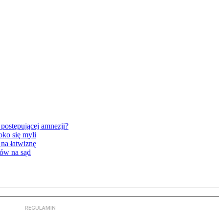
postępującej amnezji?
oko się myli
 na łatwiznę
tów na sąd
REGULAMIN