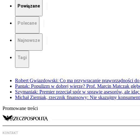
Powiązane
Polecane
Najnowsze
Tagi
Robert Gwiazdowski: Co ma przywracanie praworządności do 
Pantak: Populizm w dobrej wierze? Prof. Marcin Matczak głęb
Szymaniak: Premier przeciął spór w sprawie asesorów, ale idąc
Michał Ziemiak, rzecznik finansowy: Nie skazujmy konsumen
Promowane treści
KONTAKT