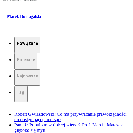
Foto: Fotorzepa, Jerzy Dudek
Marek Domagalski
Powiązane
Polecane
Najnowsze
Tagi
Robert Gwiazdowski: Co ma przywracanie praworządności
do postępującej amnezji?
Pantak: Populizm w dobrej wierze? Prof. Marcin Matczak
głęboko się myli