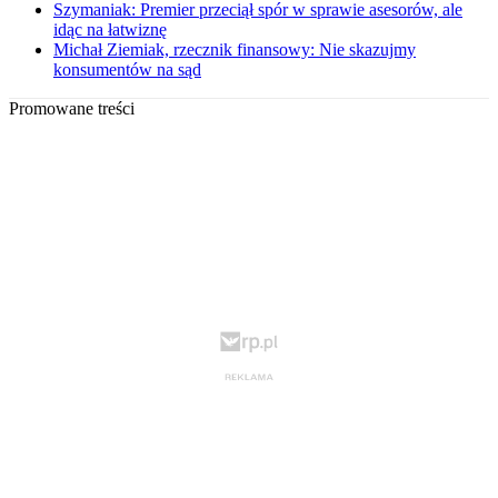
Szymaniak: Premier przeciął spór w sprawie asesorów, ale
idąc na łatwiznę
Michał Ziemiak, rzecznik finansowy: Nie skazujmy
konsumentów na sąd
Promowane treści