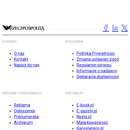
KONTAKT
REGULAMIN
O nas
Polityka Prywatności
Kontakt
Zmiana ustawień zgód
Napisz do nas
Regulamin serwisu
Informacje o nadawcy
Deklaracja dostępności
REKLAMA I PRENUMERATA
PARTNERZY
Reklama
E-kiosk.pl
Ogłoszenia
E-gazety.pl
Prenumerata
Nexto.pl
Archiwum
Mała księgowość
Kancelarierp.pl