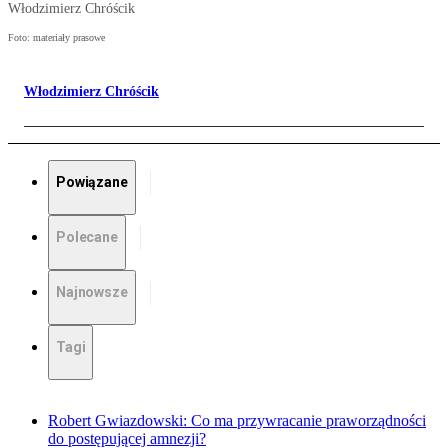
Włodzimierz Chróścik
Foto: materiały prasowe
Włodzimierz Chróścik
Powiązane
Polecane
Najnowsze
Tagi
Robert Gwiazdowski: Co ma przywracanie praworządności
do postępującej amnezji?