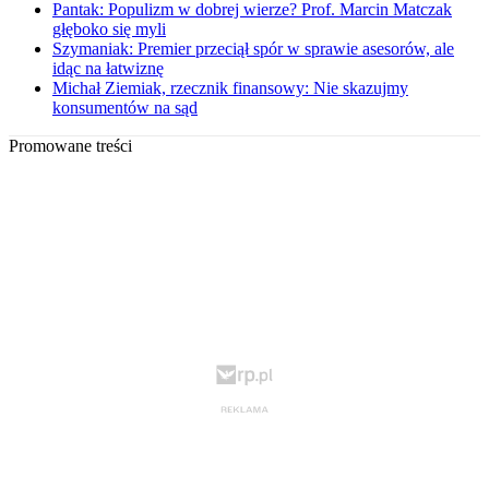
Pantak: Populizm w dobrej wierze? Prof. Marcin Matczak
głęboko się myli
Szymaniak: Premier przeciął spór w sprawie asesorów, ale
idąc na łatwiznę
Michał Ziemiak, rzecznik finansowy: Nie skazujmy
konsumentów na sąd
Promowane treści