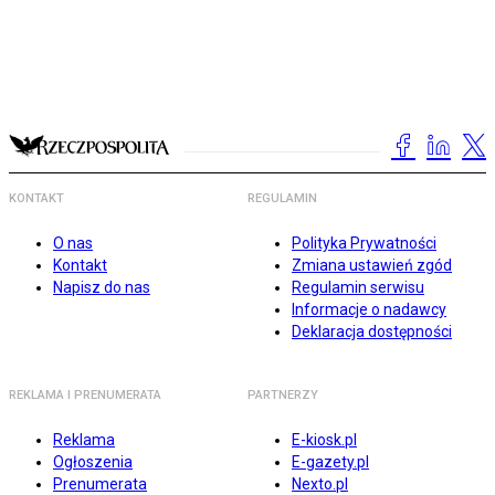
KONTAKT
REGULAMIN
O nas
Polityka Prywatności
Kontakt
Zmiana ustawień zgód
Napisz do nas
Regulamin serwisu
Informacje o nadawcy
Deklaracja dostępności
REKLAMA I PRENUMERATA
PARTNERZY
Reklama
E-kiosk.pl
Ogłoszenia
E-gazety.pl
Prenumerata
Nexto.pl