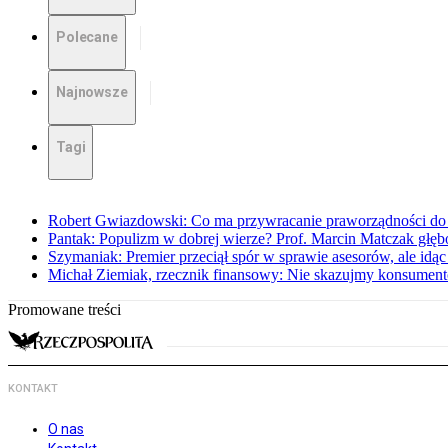
Polecane
Najnowsze
Tagi
Robert Gwiazdowski: Co ma przywracanie praworządności do 
Pantak: Populizm w dobrej wierze? Prof. Marcin Matczak głęb
Szymaniak: Premier przeciął spór w sprawie asesorów, ale idąc
Michał Ziemiak, rzecznik finansowy: Nie skazujmy konsumen
Promowane treści
KONTAKT
O nas