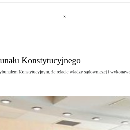
bunału Konstytucyjnego
rybunałem Konstytucyjnym, że relacje władzy sądowniczej i wykonawcz