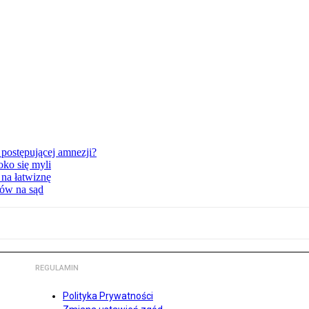
postępującej amnezji?
oko się myli
 na łatwiznę
tów na sąd
REGULAMIN
Polityka Prywatności