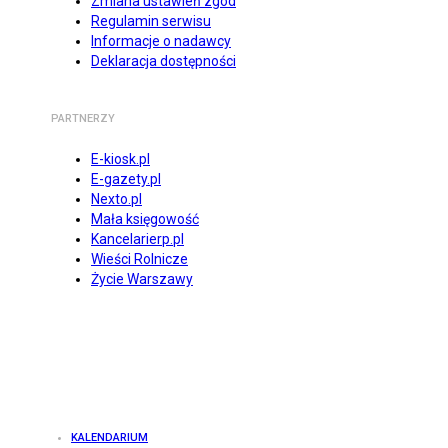
Zmiana ustawień zgód
Regulamin serwisu
Informacje o nadawcy
Deklaracja dostępności
PARTNERZY
E-kiosk.pl
E-gazety.pl
Nexto.pl
Mała księgowość
Kancelarierp.pl
Wieści Rolnicze
Życie Warszawy
KALENDARIUM