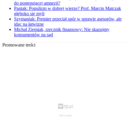
do postępującej amnezji?
Pantak: Populizm w dobrej wierze? Prof. Marcin Matczak
głęboko się myli
Szymaniak: Premier przeciął spór w sprawie asesorów, ale
idąc na łatwiznę
Michał Ziemiak, rzecznik finansowy: Nie skazujmy
konsumentów na sąd
Promowane treści