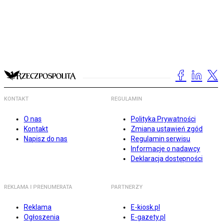
KONTAKT
REGULAMIN
O nas
Polityka Prywatności
Kontakt
Zmiana ustawień zgód
Napisz do nas
Regulamin serwisu
Informacje o nadawcy
Deklaracja dostępności
REKLAMA I PRENUMERATA
PARTNERZY
Reklama
E-kiosk.pl
Ogłoszenia
E-gazety.pl