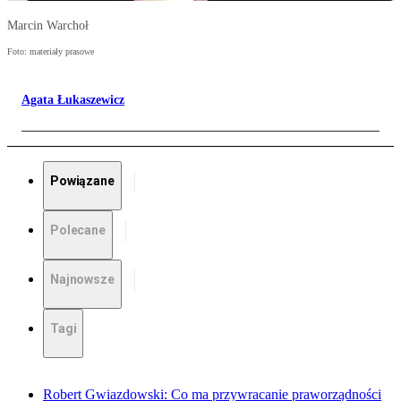
Marcin Warchoł
Foto: materiały prasowe
Agata Łukaszewicz
Powiązane
Polecane
Najnowsze
Tagi
Robert Gwiazdowski: Co ma przywracanie praworządności