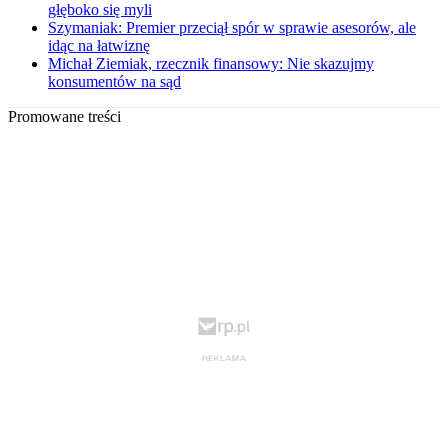
głęboko się myli
Szymaniak: Premier przeciął spór w sprawie asesorów, ale
idąc na łatwiznę
Michał Ziemiak, rzecznik finansowy: Nie skazujmy
konsumentów na sąd
Promowane treści