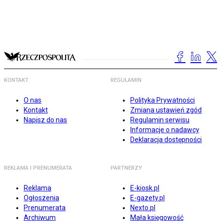
KONTAKT
REGULAMIN
O nas
Polityka Prywatności
Kontakt
Zmiana ustawień zgód
Napisz do nas
Regulamin serwisu
Informacje o nadawcy
Deklaracja dostępności
REKLAMA I PRENUMERATA
PARTNERZY
Reklama
E-kiosk.pl
Ogłoszenia
E-gazety.pl
Prenumerata
Nexto.pl
Archiwum
Mała księgowość