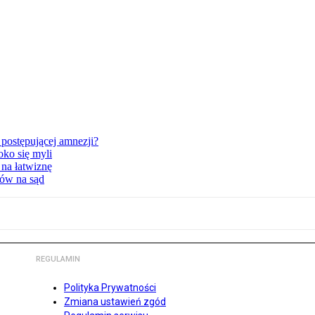
postępującej amnezji?
oko się myli
 na łatwiznę
tów na sąd
REGULAMIN
Polityka Prywatności
Zmiana ustawień zgód