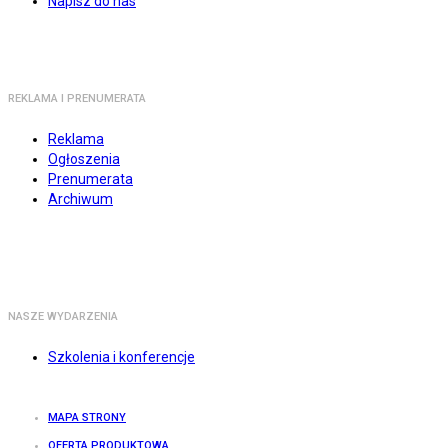
Napisz do nas
REKLAMA I PRENUMERATA
Reklama
Ogłoszenia
Prenumerata
Archiwum
NASZE WYDARZENIA
Szkolenia i konferencje
MAPA STRONY
OFERTA PRODUKTOWA