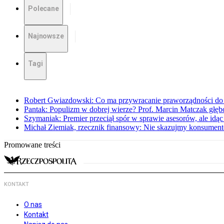
Polecane
Najnowsze
Tagi
Robert Gwiazdowski: Co ma przywracanie praworządności do 
Pantak: Populizm w dobrej wierze? Prof. Marcin Matczak głęb
Szymaniak: Premier przeciął spór w sprawie asesorów, ale idąc
Michał Ziemiak, rzecznik finansowy: Nie skazujmy konsumen
Promowane treści
KONTAKT
O nas
Kontakt