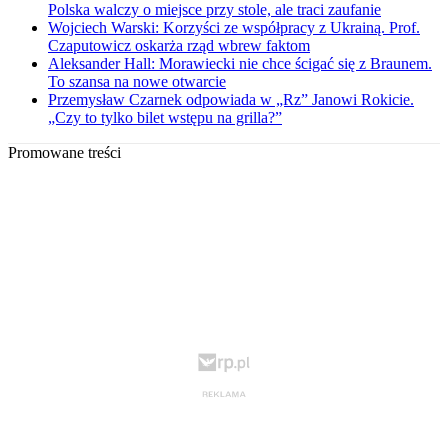
Polska walczy o miejsce przy stole, ale traci zaufanie
Wojciech Warski: Korzyści ze współpracy z Ukrainą. Prof.
Czaputowicz oskarża rząd wbrew faktom
Aleksander Hall: Morawiecki nie chce ścigać się z Braunem.
To szansa na nowe otwarcie
Przemysław Czarnek odpowiada w „Rz” Janowi Rokicie.
„Czy to tylko bilet wstępu na grilla?”
Promowane treści