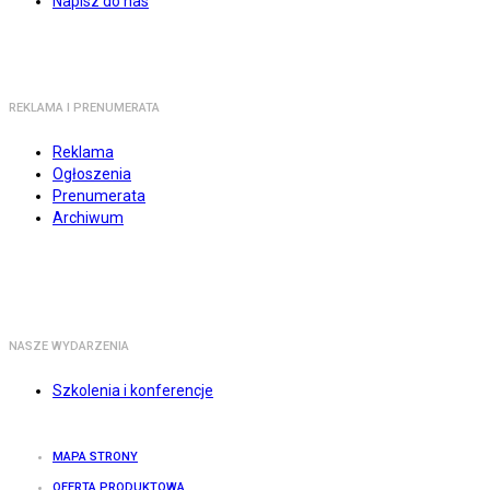
Napisz do nas
REKLAMA I PRENUMERATA
Reklama
Ogłoszenia
Prenumerata
Archiwum
NASZE WYDARZENIA
Szkolenia i konferencje
MAPA STRONY
OFERTA PRODUKTOWA