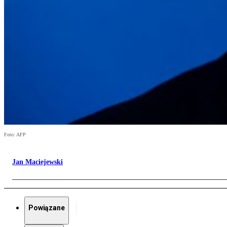
Foto: AFP
Jan Maciejewski
Powiązane