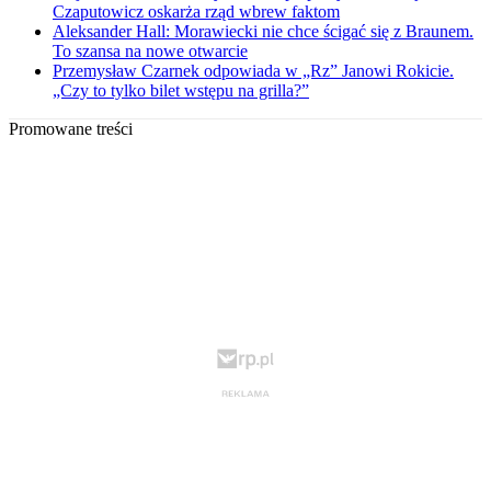
Czaputowicz oskarża rząd wbrew faktom
Aleksander Hall: Morawiecki nie chce ścigać się z Braunem.
To szansa na nowe otwarcie
Przemysław Czarnek odpowiada w „Rz” Janowi Rokicie.
„Czy to tylko bilet wstępu na grilla?”
Promowane treści