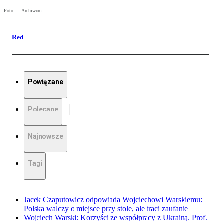
Foto: __Archiwum__
Red
Powiązane
Polecane
Najnowsze
Tagi
Jacek Czaputowicz odpowiada Wojciechowi Warskiemu:
Polska walczy o miejsce przy stole, ale traci zaufanie
Wojciech Warski: Korzyści ze współpracy z Ukrainą. Prof.