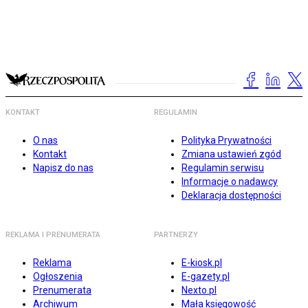
KONTAKT
REGULAMIN
O nas
Polityka Prywatności
Kontakt
Zmiana ustawień zgód
Napisz do nas
Regulamin serwisu
Informacje o nadawcy
Deklaracja dostępności
REKLAMA I PRENUMERATA
PARTNERZY
Reklama
E-kiosk.pl
Ogłoszenia
E-gazety.pl
Prenumerata
Nexto.pl
Archiwum
Mała księgowość