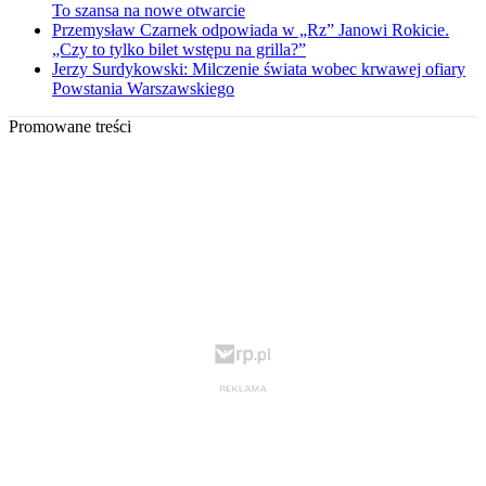
To szansa na nowe otwarcie
Przemysław Czarnek odpowiada w „Rz” Janowi Rokicie.
„Czy to tylko bilet wstępu na grilla?”
Jerzy Surdykowski: Milczenie świata wobec krwawej ofiary
Powstania Warszawskiego
Promowane treści