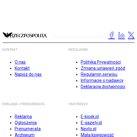
KONTAKT
REGULAMIN
O nas
Polityka Prywatności
Kontakt
Zmiana ustawień zgód
Napisz do nas
Regulamin serwisu
Informacje o nadawcy
Deklaracja dostępności
REKLAMA I PRENUMERATA
PARTNERZY
Reklama
E-kiosk.pl
Ogłoszenia
E-gazety.pl
Prenumerata
Nexto.pl
Archiwum
Mała księgowość