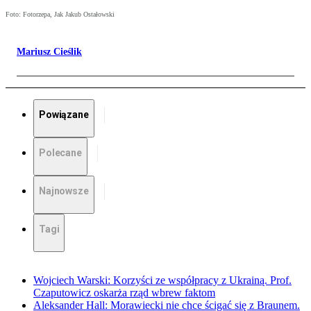
Foto: Fotorzepa, Jak Jakub Ostałowski
Mariusz Cieślik
Powiązane
Polecane
Najnowsze
Tagi
Wojciech Warski: Korzyści ze współpracy z Ukrainą. Prof.
Czaputowicz oskarża rząd wbrew faktom
Aleksander Hall: Morawiecki nie chce ścigać się z Braunem.