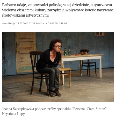
Państwo udaje, że prowadzi politykę w tej dziedzinie, a tymczasem
wieloma obszarami kultury zarządzają wpływowe koterie nazywane
środowiskami artystycznymi
Aktualizacja:
25.02.2010 22:39
Publikacja:
25.02.2010 18:08
Joanna Szczepkowska podczas próby spektaklu "Persona. Ciało Simon"
Krystiana Lupy