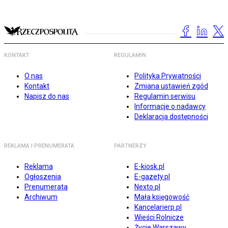
KONTAKT
REGULAMIN
O nas
Polityka Prywatności
Kontakt
Zmiana ustawień zgód
Napisz do nas
Regulamin serwisu
Informacje o nadawcy
Deklaracja dostępności
REKLAMA I PRENUMERATA
PARTNERZY
Reklama
E-kiosk.pl
Ogłoszenia
E-gazety.pl
Prenumerata
Nexto.pl
Archiwum
Mała księgowość
Kancelarierp.pl
Wieści Rolnicze
Życie Warszawy