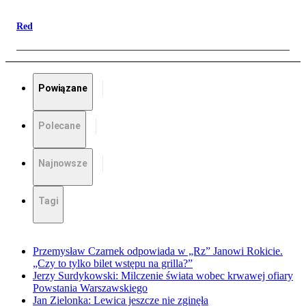
Red
Powiązane
Polecane
Najnowsze
Tagi
Przemysław Czarnek odpowiada w „Rz” Janowi Rokicie.
„Czy to tylko bilet wstępu na grilla?”
Jerzy Surdykowski: Milczenie świata wobec krwawej ofiary
Powstania Warszawskiego
Jan Zielonka: Lewica jeszcze nie zginęła