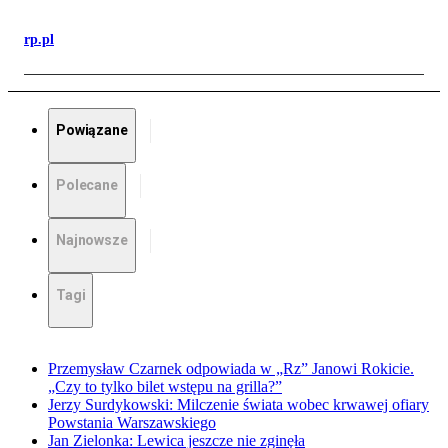
rp.pl
Powiązane
Polecane
Najnowsze
Tagi
Przemysław Czarnek odpowiada w „Rz” Janowi Rokicie.
„Czy to tylko bilet wstępu na grilla?”
Jerzy Surdykowski: Milczenie świata wobec krwawej ofiary
Powstania Warszawskiego
Jan Zielonka: Lewica jeszcze nie zginęła