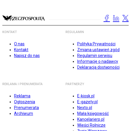
KONTAKT
REGULAMIN
O nas
Polityka Prywatności
Kontakt
Zmiana ustawień zgód
Napisz do nas
Regulamin serwisu
Informacje o nadawcy
Deklaracja dostępności
REKLAMA I PRENUMERATA
PARTNERZY
Reklama
E-kiosk.pl
Ogłoszenia
E-gazety.pl
Prenumerata
Nexto.pl
Archiwum
Mała księgowość
Kancelarierp.pl
Wieści Rolnicze