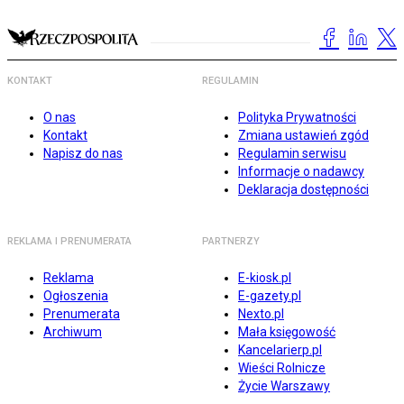
KONTAKT
REGULAMIN
O nas
Polityka Prywatności
Kontakt
Zmiana ustawień zgód
Napisz do nas
Regulamin serwisu
Informacje o nadawcy
Deklaracja dostępności
REKLAMA I PRENUMERATA
PARTNERZY
Reklama
E-kiosk.pl
Ogłoszenia
E-gazety.pl
Prenumerata
Nexto.pl
Archiwum
Mała księgowość
Kancelarierp.pl
Wieści Rolnicze
Życie Warszawy