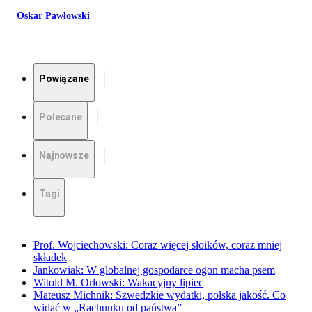
Oskar Pawłowski
Powiązane
Polecane
Najnowsze
Tagi
Prof. Wojciechowski: Coraz więcej słoików, coraz mniej
składek
Jankowiak: W globalnej gospodarce ogon macha psem
Witold M. Orłowski: Wakacyjny lipiec
Mateusz Michnik: Szwedzkie wydatki, polska jakość. Co
widać w „Rachunku od państwa”