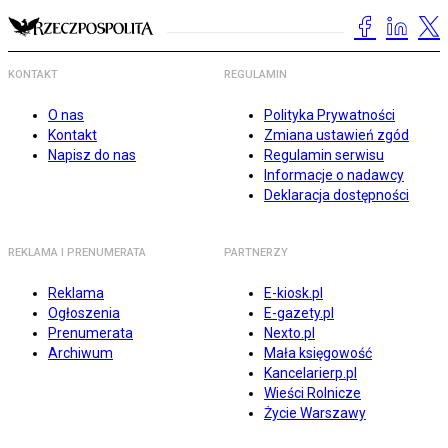
KONTAKT
REGULAMIN
O nas
Polityka Prywatności
Kontakt
Zmiana ustawień zgód
Napisz do nas
Regulamin serwisu
Informacje o nadawcy
Deklaracja dostępności
REKLAMA I PRENUMERATA
PARTNERZY
Reklama
E-kiosk.pl
Ogłoszenia
E-gazety.pl
Prenumerata
Nexto.pl
Archiwum
Mała księgowość
Kancelarierp.pl
Wieści Rolnicze
Życie Warszawy