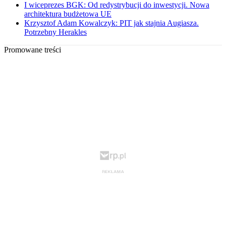
I wiceprezes BGK: Od redystrybucji do inwestycji. Nowa
architektura budżetowa UE
Krzysztof Adam Kowalczyk: PIT jak stajnia Augiasza.
Potrzebny Herakles
Promowane treści