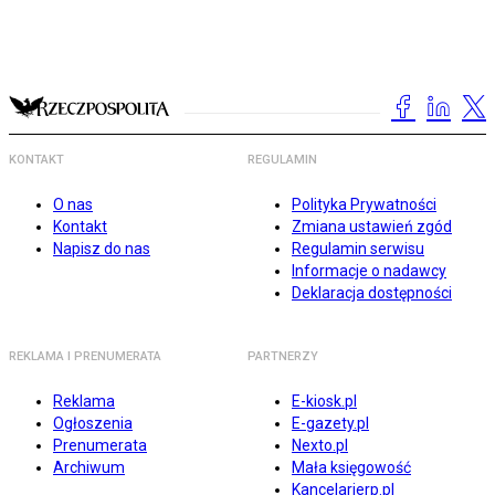
KONTAKT
REGULAMIN
O nas
Polityka Prywatności
Kontakt
Zmiana ustawień zgód
Napisz do nas
Regulamin serwisu
Informacje o nadawcy
Deklaracja dostępności
REKLAMA I PRENUMERATA
PARTNERZY
Reklama
E-kiosk.pl
Ogłoszenia
E-gazety.pl
Prenumerata
Nexto.pl
Archiwum
Mała księgowość
Kancelarierp.pl