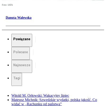
Foto: IATA
Danuta Walewska
Powiązane
Polecane
Najnowsze
Tagi
Witold M. Orłowski: Wakacyjny lipiec
Mateusz Michnik: Szwedzkie wydatki, polska jakość. Co
widać w „Rachunku od państwa”