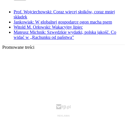
Prof. Wojciechowski: Coraz więcej słoików, coraz mniej
składek
Jankowiak: W globalnej gospodarce ogon macha psem
Witold M. Orłowski: Wakacyjny lipiec
Mateusz Michnik: Szwedzkie wydatki, polska jakość. Co
widać w „Rachunku od państwa”
Promowane treści