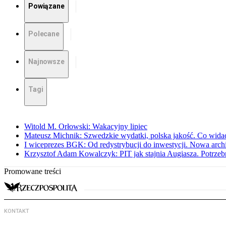
Powiązane
Polecane
Najnowsze
Tagi
Witold M. Orłowski: Wakacyjny lipiec
Mateusz Michnik: Szwedzkie wydatki, polska jakość. Co wid
I wiceprezes BGK: Od redystrybucji do inwestycji. Nowa arc
Krzysztof Adam Kowalczyk: PIT jak stajnia Augiasza. Potrzeb
Promowane treści
KONTAKT