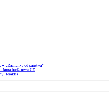
ać w „Rachunku od państwa”
hitektura budżetowa UE
ny Herakles