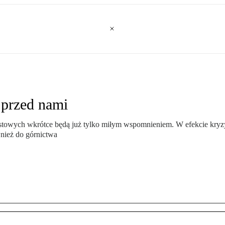
o przed nami
owych wkrótce będą już tylko miłym wspomnieniem. W efekcie kryzysu
wnież do górnictwa