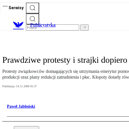
Serwisy
Publicystyka
Prawdziwe protesty i strajki dopier
Protesty związkowców domagających się utrzymania emerytur pomost
produkcji oraz plany redukcji zatrudnienia i płac. Kłopoty dotarły ró
Publikacja:
14.11.2008 05:37
Paweł Jabłoński