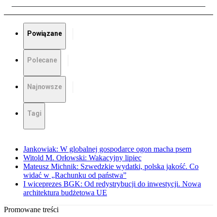
Powiązane
Polecane
Najnowsze
Tagi
Jankowiak: W globalnej gospodarce ogon macha psem
Witold M. Orłowski: Wakacyjny lipiec
Mateusz Michnik: Szwedzkie wydatki, polska jakość. Co
widać w „Rachunku od państwa”
I wiceprezes BGK: Od redystrybucji do inwestycji. Nowa
architektura budżetowa UE
Promowane treści