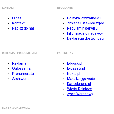
KONTAKT
REGULAMIN
O nas
Polityka Prywatności
Kontakt
Zmiana ustawień zgód
Napisz do nas
Regulamin serwisu
Informacje o nadawcy
Deklaracja dostępności
REKLAMA I PRENUMERATA
PARTNERZY
Reklama
E-kiosk.pl
Ogłoszenia
E-gazety.pl
Prenumerata
Nexto.pl
Archiwum
Mała księgowość
Kancelarierp.pl
Wieści Rolnicze
Życie Warszawy
NASZE WYDARZENIA