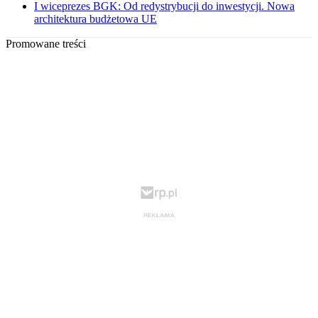
I wiceprezes BGK: Od redystrybucji do inwestycji. Nowa
architektura budżetowa UE
Promowane treści