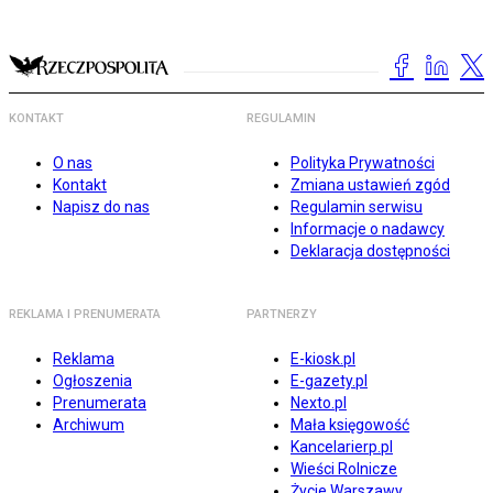
KONTAKT
REGULAMIN
O nas
Polityka Prywatności
Kontakt
Zmiana ustawień zgód
Napisz do nas
Regulamin serwisu
Informacje o nadawcy
Deklaracja dostępności
REKLAMA I PRENUMERATA
PARTNERZY
Reklama
E-kiosk.pl
Ogłoszenia
E-gazety.pl
Prenumerata
Nexto.pl
Archiwum
Mała księgowość
Kancelarierp.pl
Wieści Rolnicze
Życie Warszawy