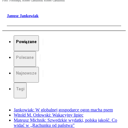
Foto: Fotorzepa, Robert Gardziński Robert Gardziński
Janusz Jankowiak
Powiązane
Polecane
Najnowsze
Tagi
Jankowiak: W globalnej gospodarce ogon macha psem
Witold M. Orłowski: Wakacyjny lipiec
Mateusz Michnik: Szwedzkie wydatki, polska jakość. Co
widać w „Rachunku od państwa”