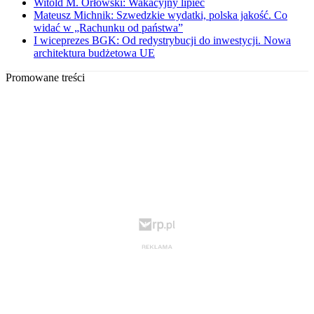
Witold M. Orłowski: Wakacyjny lipiec
Mateusz Michnik: Szwedzkie wydatki, polska jakość. Co
widać w „Rachunku od państwa”
I wiceprezes BGK: Od redystrybucji do inwestycji. Nowa
architektura budżetowa UE
Promowane treści