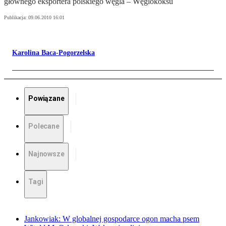
głównego eksportera polskiego węgla – Węglokoksu
Publikacja:
09.06.2010 16:01
Karolina Baca-Pogorzelska
Powiązane
Polecane
Najnowsze
Tagi
Jankowiak: W globalnej gospodarce ogon macha psem