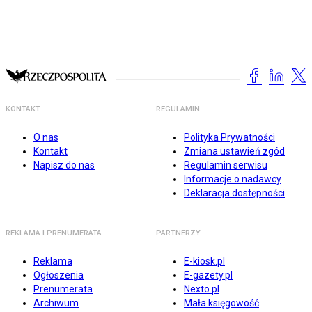
KONTAKT
REGULAMIN
O nas
Polityka Prywatności
Kontakt
Zmiana ustawień zgód
Napisz do nas
Regulamin serwisu
Informacje o nadawcy
Deklaracja dostępności
REKLAMA I PRENUMERATA
PARTNERZY
Reklama
E-kiosk.pl
Ogłoszenia
E-gazety.pl
Prenumerata
Nexto.pl
Archiwum
Mała księgowość