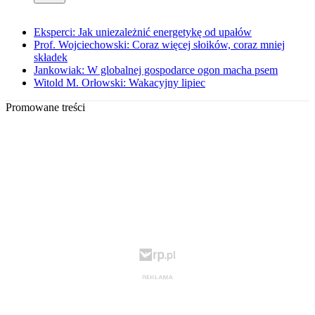
Eksperci: Jak uniezależnić energetykę od upałów
Prof. Wojciechowski: Coraz więcej słoików, coraz mniej
składek
Jankowiak: W globalnej gospodarce ogon macha psem
Witold M. Orłowski: Wakacyjny lipiec
Promowane treści