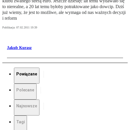
klubu zwanego strefą euro. Jeszcze dziesięć lat temu wydawało się
to nierealne, a 20 lat temu byłoby potraktowane jako dowcip. Dziś
już wiemy, że jest to możliwe, ale wymaga od nas ważnych decyzji
i reform
Publikacja:
07.02.2011 19:39
Jakub Kurasz
Powiązane
Polecane
Najnowsze
Tagi