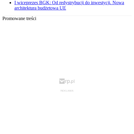
I wiceprezes BGK: Od redystrybucji do inwestycji. Nowa
architektura budżetowa UE
Promowane treści