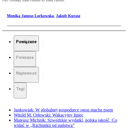
Foto: Fotorzepa, Radek Pasterski RP Radek Pasterski
Monika Janusz-Lorkowska
,
Jakub Kurasz
Powiązane
Polecane
Najnowsze
Tagi
Jankowiak: W globalnej gospodarce ogon macha psem
Witold M. Orłowski: Wakacyjny lipiec
Mateusz Michnik: Szwedzkie wydatki, polska jakość. Co
widać w „Rachunku od państwa”