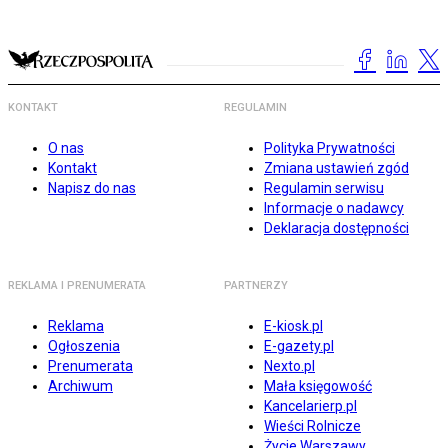
KONTAKT
REGULAMIN
O nas
Polityka Prywatności
Kontakt
Zmiana ustawień zgód
Napisz do nas
Regulamin serwisu
Informacje o nadawcy
Deklaracja dostępności
REKLAMA I PRENUMERATA
PARTNERZY
Reklama
E-kiosk.pl
Ogłoszenia
E-gazety.pl
Prenumerata
Nexto.pl
Archiwum
Mała księgowość
Kancelarierp.pl
Wieści Rolnicze
Życie Warszawy