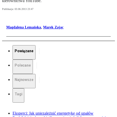
kierownictwa YouTube.
Publikacja:
03.06.2013 23:47
Magdalena Lemańska
,
Marek Zając
Powiązane
Polecane
Najnowsze
Tagi
Eksperci: Jak uniezależnić energetykę od upałów