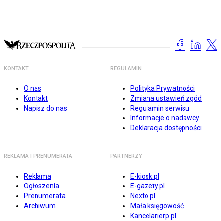
KONTAKT
REGULAMIN
O nas
Polityka Prywatności
Kontakt
Zmiana ustawień zgód
Napisz do nas
Regulamin serwisu
Informacje o nadawcy
Deklaracja dostępności
REKLAMA I PRENUMERATA
PARTNERZY
Reklama
E-kiosk.pl
Ogłoszenia
E-gazety.pl
Prenumerata
Nexto.pl
Archiwum
Mała księgowość
Kancelarierp.pl