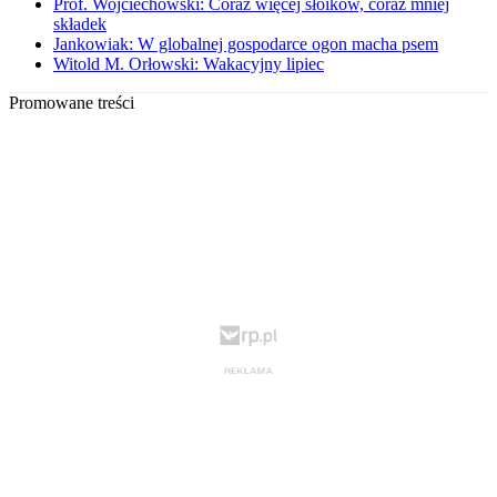
Prof. Wojciechowski: Coraz więcej słoików, coraz mniej
składek
Jankowiak: W globalnej gospodarce ogon macha psem
Witold M. Orłowski: Wakacyjny lipiec
Promowane treści