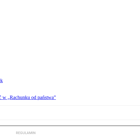
ek
ać w „Rachunku od państwa”
REGULAMIN