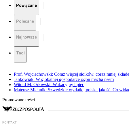
Powiązane
Polecane
Najnowsze
Tagi
Prof. Wojciechowski: Coraz więcej słoików, coraz mniej skład
Jankowiak: W globalnej gospodarce ogon macha psem
Witold M. Orłowski: Wakacyjny lipiec
Mateusz Michnik: Szwedzkie wydatki, polska jakość. Co wid
Promowane treści
KONTAKT