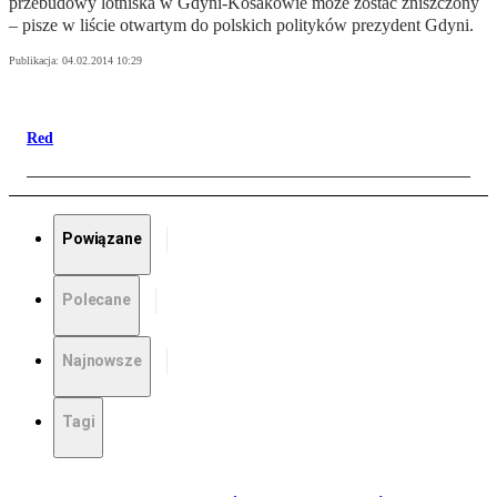
przebudowy lotniska w Gdyni-Kosakowie może zostać zniszczony
– pisze w liście otwartym do polskich polityków prezydent Gdyni.
Publikacja:
04.02.2014 10:29
Red
Powiązane
Polecane
Najnowsze
Tagi