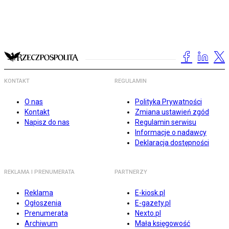
KONTAKT
REGULAMIN
O nas
Polityka Prywatności
Kontakt
Zmiana ustawień zgód
Napisz do nas
Regulamin serwisu
Informacje o nadawcy
Deklaracja dostępności
REKLAMA I PRENUMERATA
PARTNERZY
Reklama
E-kiosk.pl
Ogłoszenia
E-gazety.pl
Prenumerata
Nexto.pl
Archiwum
Mała księgowość