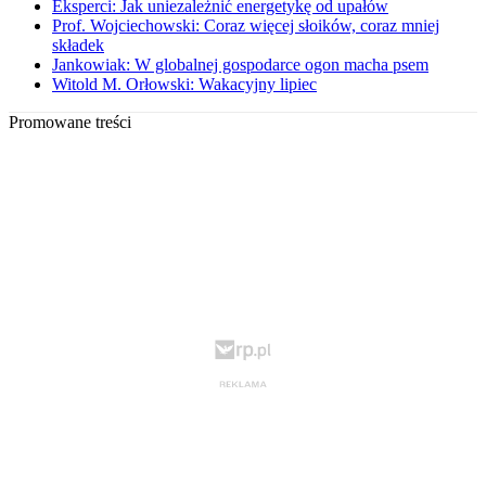
Eksperci: Jak uniezależnić energetykę od upałów
Prof. Wojciechowski: Coraz więcej słoików, coraz mniej
składek
Jankowiak: W globalnej gospodarce ogon macha psem
Witold M. Orłowski: Wakacyjny lipiec
Promowane treści