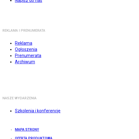
Napisz do nas
REKLAMA I PRENUMERATA
Reklama
Ogłoszenia
Prenumerata
Archiwum
NASZE WYDARZENIA
Szkolenia i konferencje
MAPA STRONY
OFERTA PRODUKTOWA