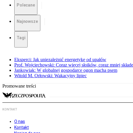
Polecane
Najnowsze
Tagi
Eksperci: Jak uniezależnić energetykę od upałów
Prof. Wojciechowski: Coraz więcej słoików, coraz mniej skład
Jankowiak: W globalnej gospodarce ogon macha psem
Witold M. Orłowski: Wakacyjny lipiec
Promowane treści
KONTAKT
O nas
Kontakt