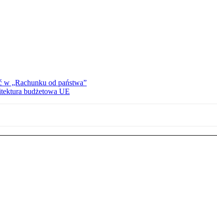
ać w „Rachunku od państwa”
hitektura budżetowa UE