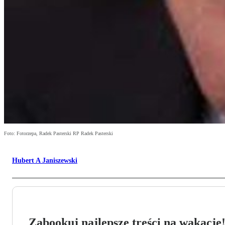
Foto: Fotorzepa, Radek Pasterski RP Radek Pasterski
Hubert A Janiszewski
Zabookuj najlepsze treści na wakacje