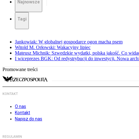
Najnowsze
Tagi
Jankowiak: W globalnej gospodarce ogon macha psem
Witold M. Orłowski: Wakacyjny lipiec
Mateusz Michnik: Szwedzkie wydatki, polska jakość. Co wid
I wiceprezes BGK: Od redystrybucji do inwestycji. Nowa arc
Promowane treści
KONTAKT
O nas
Kontakt
Napisz do nas
REGULAMIN