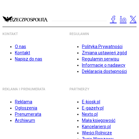
KONTAKT
REGULAMIN
O nas
Polityka Prywatności
Kontakt
Zmiana ustawień zgód
Napisz do nas
Regulamin serwisu
Informacje o nadawcy
Deklaracja dostępności
REKLAMA I PRENUMERATA
PARTNERZY
Reklama
E-kiosk.pl
Ogłoszenia
E-gazety.pl
Prenumerata
Nexto.pl
Archiwum
Mała księgowość
Kancelarierp.pl
Wieści Rolnicze