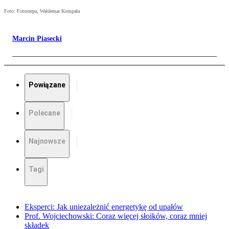
Foto: Fotorzepa, Waldemar Kompała
Marcin Piasecki
Powiązane
Polecane
Najnowsze
Tagi
Eksperci: Jak uniezależnić energetykę od upałów
Prof. Wojciechowski: Coraz więcej słoików, coraz mniej
składek