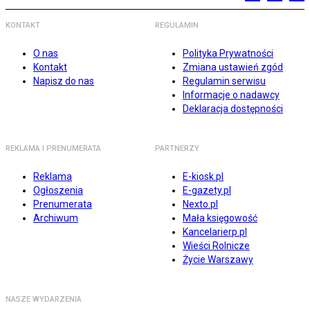
KONTAKT
REGULAMIN
O nas
Polityka Prywatności
Kontakt
Zmiana ustawień zgód
Napisz do nas
Regulamin serwisu
Informacje o nadawcy
Deklaracja dostępności
REKLAMA I PRENUMERATA
PARTNERZY
Reklama
E-kiosk.pl
Ogłoszenia
E-gazety.pl
Prenumerata
Nexto.pl
Archiwum
Mała księgowość
Kancelarierp.pl
Wieści Rolnicze
Życie Warszawy
NASZE WYDARZENIA