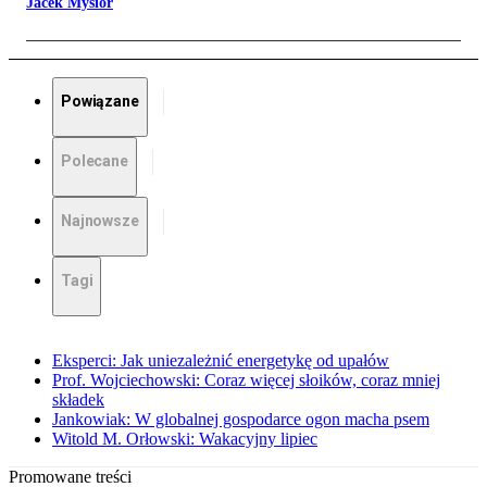
Jacek Mysior
Powiązane
Polecane
Najnowsze
Tagi
Eksperci: Jak uniezależnić energetykę od upałów
Prof. Wojciechowski: Coraz więcej słoików, coraz mniej
składek
Jankowiak: W globalnej gospodarce ogon macha psem
Witold M. Orłowski: Wakacyjny lipiec
Promowane treści