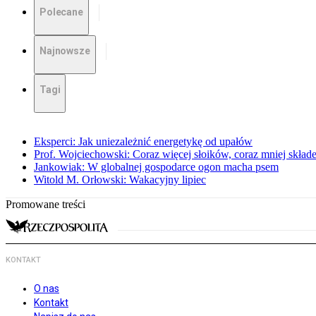
Polecane
Najnowsze
Tagi
Eksperci: Jak uniezależnić energetykę od upałów
Prof. Wojciechowski: Coraz więcej słoików, coraz mniej skład
Jankowiak: W globalnej gospodarce ogon macha psem
Witold M. Orłowski: Wakacyjny lipiec
Promowane treści
KONTAKT
O nas
Kontakt