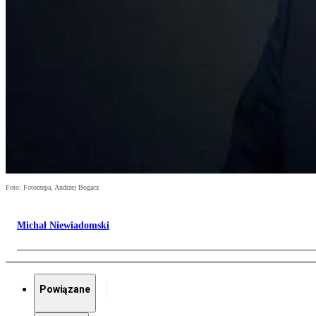
Foto: Fotorzepa, Andrzej Bogacz
Michał Niewiadomski
Powiązane