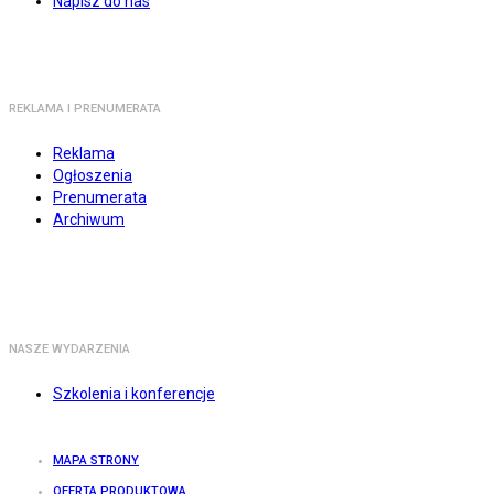
Napisz do nas
REKLAMA I PRENUMERATA
Reklama
Ogłoszenia
Prenumerata
Archiwum
NASZE WYDARZENIA
Szkolenia i konferencje
MAPA STRONY
OFERTA PRODUKTOWA