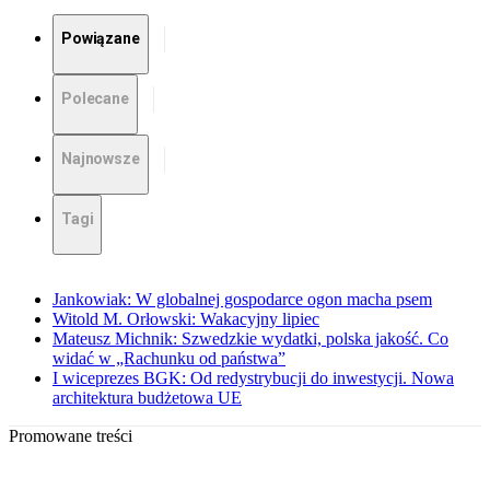
Powiązane
Polecane
Najnowsze
Tagi
Jankowiak: W globalnej gospodarce ogon macha psem
Witold M. Orłowski: Wakacyjny lipiec
Mateusz Michnik: Szwedzkie wydatki, polska jakość. Co
widać w „Rachunku od państwa”
I wiceprezes BGK: Od redystrybucji do inwestycji. Nowa
architektura budżetowa UE
Promowane treści