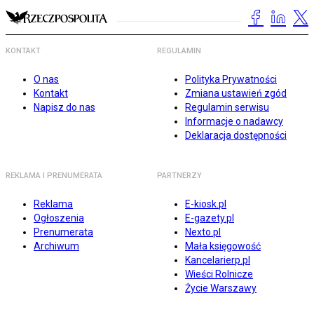
KONTAKT
REGULAMIN
O nas
Polityka Prywatności
Kontakt
Zmiana ustawień zgód
Napisz do nas
Regulamin serwisu
Informacje o nadawcy
Deklaracja dostępności
REKLAMA I PRENUMERATA
PARTNERZY
Reklama
E-kiosk.pl
Ogłoszenia
E-gazety.pl
Prenumerata
Nexto.pl
Archiwum
Mała księgowość
Kancelarierp.pl
Wieści Rolnicze
Życie Warszawy