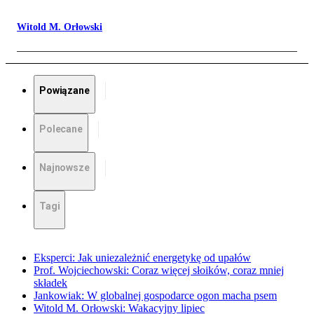
Witold M. Orłowski
Powiązane
Polecane
Najnowsze
Tagi
Eksperci: Jak uniezależnić energetykę od upałów
Prof. Wojciechowski: Coraz więcej słoików, coraz mniej
składek
Jankowiak: W globalnej gospodarce ogon macha psem
Witold M. Orłowski: Wakacyjny lipiec