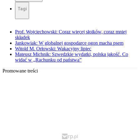
Tagi
Prof. Wojciechowski: Coraz więcej słoików, coraz mniej
składek
Jankowiak: W globalnej gospodarce ogon macha psem
Witold M. Orłowski: Wakacyjny lipiec
Mateusz Michnik: Szwedzkie wydatki, polska jakość. Co
widać w „Rachunku od państwa”
Promowane treści