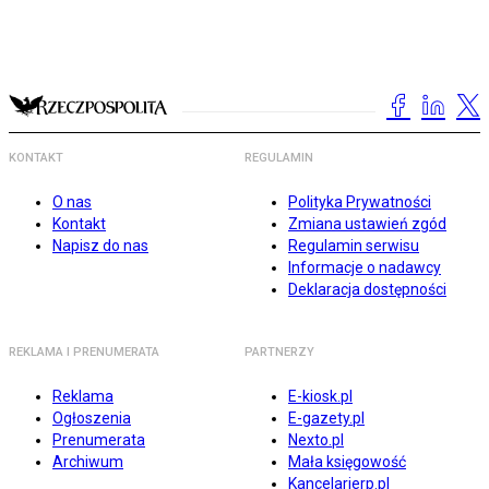
KONTAKT
REGULAMIN
O nas
Polityka Prywatności
Kontakt
Zmiana ustawień zgód
Napisz do nas
Regulamin serwisu
Informacje o nadawcy
Deklaracja dostępności
REKLAMA I PRENUMERATA
PARTNERZY
Reklama
E-kiosk.pl
Ogłoszenia
E-gazety.pl
Prenumerata
Nexto.pl
Archiwum
Mała księgowość
Kancelarierp.pl