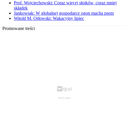
Prof. Wojciechowski: Coraz więcej słoików, coraz mniej
składek
Jankowiak: W globalnej gospodarce ogon macha psem
Witold M. Orłowski: Wakacyjny lipiec
Promowane treści