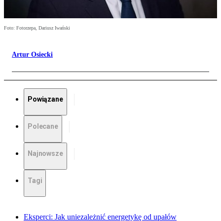
Foto: Fotorzepa, Dariusz Iwański
Artur Osiecki
Powiązane
Polecane
Najnowsze
Tagi
Eksperci: Jak uniezależnić energetykę od upałów