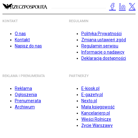
KONTAKT
REGULAMIN
O nas
Polityka Prywatności
Kontakt
Zmiana ustawień zgód
Napisz do nas
Regulamin serwisu
Informacje o nadawcy
Deklaracja dostępności
REKLAMA I PRENUMERATA
PARTNERZY
Reklama
E-kiosk.pl
Ogłoszenia
E-gazety.pl
Prenumerata
Nexto.pl
Archiwum
Mała księgowość
Kancelarierp.pl
Wieści Rolnicze
Życie Warszawy