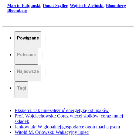
Marcin Fabjański
,
Donat Szyller
,
Wojciech Zieliński
,
Bloomberg
Bloomberg
Powiązane
Polecane
Najnowsze
Tagi
Eksperci: Jak uniezależnić energetykę od upałów
Prof. Wojciechowski: Coraz więcej słoików, coraz mniej
składek
Jankowiak: W globalnej gospodarce ogon macha psem
Witold M. Orłowski: Wakacyjny lipiec