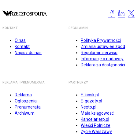
KONTAKT
REGULAMIN
O nas
Polityka Prywatności
Kontakt
Zmiana ustawień zgód
Napisz do nas
Regulamin serwisu
Informacje o nadawcy
Deklaracja dostępności
REKLAMA I PRENUMERATA
PARTNERZY
Reklama
E-kiosk.pl
Ogłoszenia
E-gazety.pl
Prenumerata
Nexto.pl
Archiwum
Mała księgowość
Kancelarierp.pl
Wieści Rolnicze
Życie Warszawy