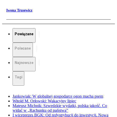
Iwona Trusewicz
Powiązane
Polecane
Najnowsze
Tagi
Jankowiak: W globalnej gospodarce ogon macha psem
Witold M. Orłowski: Wakacyjny lipiec
Mateusz Michnik: Szwedzkie wydatki, polska jakość. Co
widać w „Rachunku od państwa”
I wiceprezes BGK: Od redystrybucji do inwestycji. Nowa