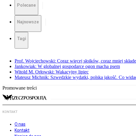
Polecane
Najnowsze
Tagi
Prof. Wojciechowski: Coraz więcej słoików, coraz mniej skład
Jankowiak: W globalnej gospodarce ogon macha psem
Witold M. Orłowski: Wakacyjny lipiec
Mateusz Michnik: Szwedzkie wydatki, polska jakość. Co wid
Promowane treści
KONTAKT
O nas
Kontakt