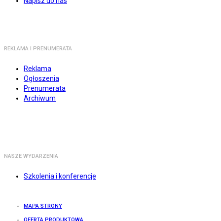
Napisz do nas
REKLAMA I PRENUMERATA
Reklama
Ogłoszenia
Prenumerata
Archiwum
NASZE WYDARZENIA
Szkolenia i konferencje
MAPA STRONY
OFERTA PRODUKTOWA