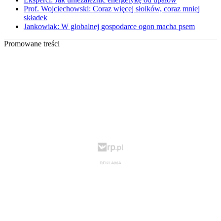
Prof. Wojciechowski: Coraz więcej słoików, coraz mniej
składek
Jankowiak: W globalnej gospodarce ogon macha psem
Promowane treści