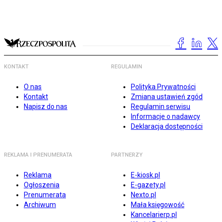
KONTAKT
REGULAMIN
O nas
Polityka Prywatności
Kontakt
Zmiana ustawień zgód
Napisz do nas
Regulamin serwisu
Informacje o nadawcy
Deklaracja dostępności
REKLAMA I PRENUMERATA
PARTNERZY
Reklama
E-kiosk.pl
Ogłoszenia
E-gazety.pl
Prenumerata
Nexto.pl
Archiwum
Mała księgowość
Kancelarierp.pl