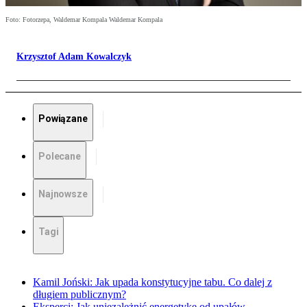
Foto: Fotorzepa, Waldemar Kompala Waldemar Kompala
Krzysztof Adam Kowalczyk
Powiązane
Polecane
Najnowsze
Tagi
Kamil Joński: Jak upada konstytucyjne tabu. Co dalej z
długiem publicznym?
Eksperci: Jak uniezależnić energetykę od upałów