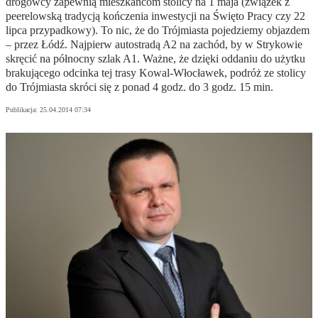
drogowcy zapewnią mieszkańcom stolicy na 1 maja (związek z
peerelowską tradycją kończenia inwestycji na Święto Pracy czy 22
lipca przypadkowy). To nic, że do Trójmiasta pojedziemy objazdem
– przez Łódź. Najpierw autostradą A2 na zachód, by w Strykowie
skręcić na północny szlak A1. Ważne, że dzięki oddaniu do użytku
brakującego odcinka tej trasy Kowal-Włocławek, podróż ze stolicy
do Trójmiasta skróci się z ponad 4 godz. do 3 godz. 15 min.
Publikacja:
25.04.2014 07:34