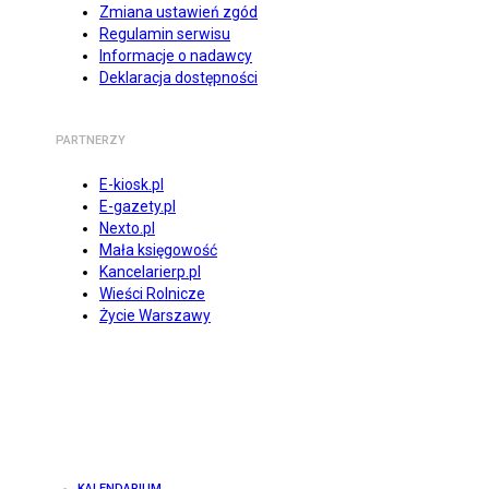
Zmiana ustawień zgód
Regulamin serwisu
Informacje o nadawcy
Deklaracja dostępności
PARTNERZY
E-kiosk.pl
E-gazety.pl
Nexto.pl
Mała księgowość
Kancelarierp.pl
Wieści Rolnicze
Życie Warszawy
KALENDARIUM