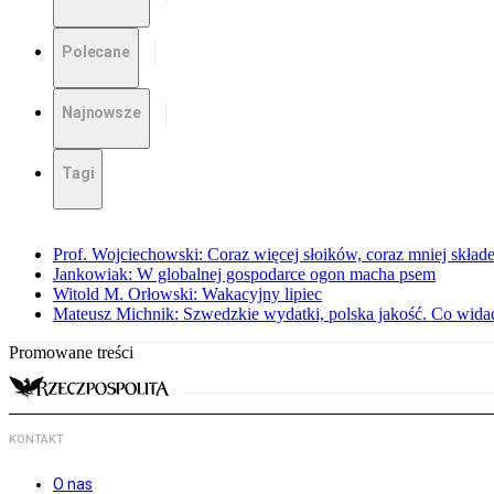
Polecane
Najnowsze
Tagi
Prof. Wojciechowski: Coraz więcej słoików, coraz mniej skład
Jankowiak: W globalnej gospodarce ogon macha psem
Witold M. Orłowski: Wakacyjny lipiec
Mateusz Michnik: Szwedzkie wydatki, polska jakość. Co wid
Promowane treści
KONTAKT
O nas